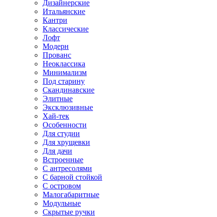
Дизайнерские
Итальянские
Кантри
Классические
Лофт
Модерн
Прованс
Неоклассика
Минимализм
Под старину
Скандинавские
Элитные
Эксклюзивные
Хай-тек
Особенности
Для студии
Для хрущевки
Для дачи
Встроенные
С антресолями
С барной стойкой
С островом
Малогабаритные
Модульные
Скрытые ручки