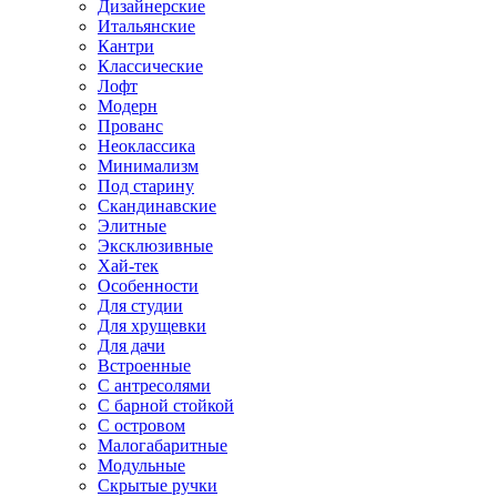
Дизайнерские
Итальянские
Кантри
Классические
Лофт
Модерн
Прованс
Неоклассика
Минимализм
Под старину
Скандинавские
Элитные
Эксклюзивные
Хай-тек
Особенности
Для студии
Для хрущевки
Для дачи
Встроенные
С антресолями
С барной стойкой
С островом
Малогабаритные
Модульные
Скрытые ручки