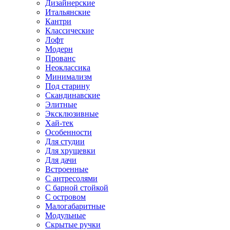
Дизайнерские
Итальянские
Кантри
Классические
Лофт
Модерн
Прованс
Неоклассика
Минимализм
Под старину
Скандинавские
Элитные
Эксклюзивные
Хай-тек
Особенности
Для студии
Для хрущевки
Для дачи
Встроенные
С антресолями
С барной стойкой
С островом
Малогабаритные
Модульные
Скрытые ручки