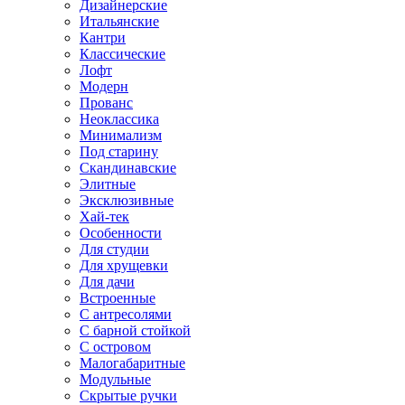
Дизайнерские
Итальянские
Кантри
Классические
Лофт
Модерн
Прованс
Неоклассика
Минимализм
Под старину
Скандинавские
Элитные
Эксклюзивные
Хай-тек
Особенности
Для студии
Для хрущевки
Для дачи
Встроенные
С антресолями
С барной стойкой
С островом
Малогабаритные
Модульные
Скрытые ручки