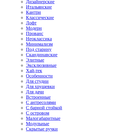
Дизайнерские
Итальянские
Кантри
Классические
Лофт
Модерн
Прованс
Неоклассика
Минимализм
Под старину
Скандинавские
Элитные
Эксклюзивные
Хай-тек
Особенности
Для студии
Для хрущевки
Для дачи
Встроенные
С антресолями
С барной стойкой
С островом
Малогабаритные
Модульные
Скрытые ручки