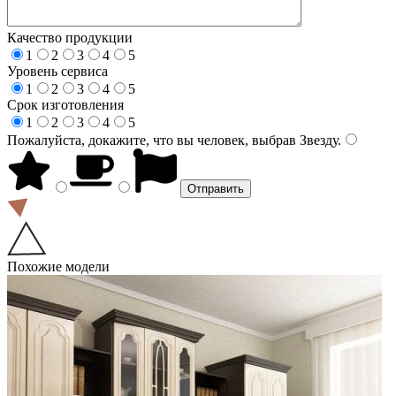
Качество продукции
1
2
3
4
5
Уровень сервиса
1
2
3
4
5
Срок изготовления
1
2
3
4
5
Пожалуйста, докажите, что вы человек, выбрав
Звезду
.
Похожие модели