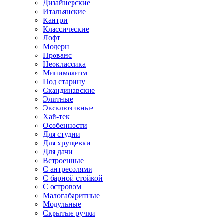
Дизайнерские
Итальянские
Кантри
Классические
Лофт
Модерн
Прованс
Неоклассика
Минимализм
Под старину
Скандинавские
Элитные
Эксклюзивные
Хай-тек
Особенности
Для студии
Для хрущевки
Для дачи
Встроенные
С антресолями
С барной стойкой
С островом
Малогабаритные
Модульные
Скрытые ручки