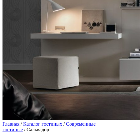
Главная
/
Каталог гостиных
/
Современные
гостиные
/ Сальвадор