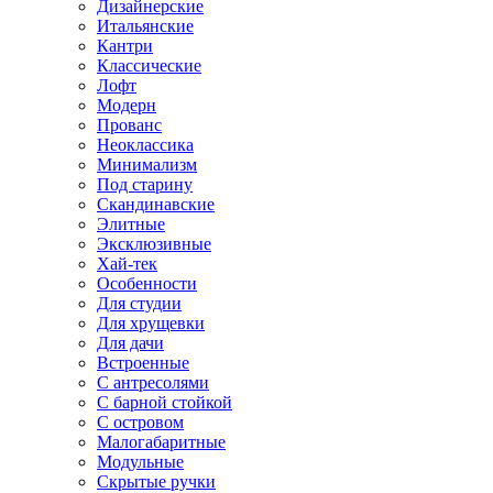
Дизайнерские
Итальянские
Кантри
Классические
Лофт
Модерн
Прованс
Неоклассика
Минимализм
Под старину
Скандинавские
Элитные
Эксклюзивные
Хай-тек
Особенности
Для студии
Для хрущевки
Для дачи
Встроенные
С антресолями
С барной стойкой
С островом
Малогабаритные
Модульные
Скрытые ручки