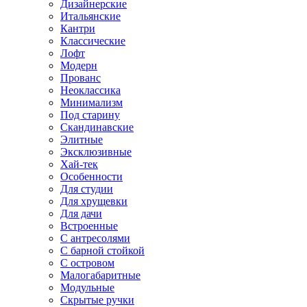
Дизайнерские
Итальянские
Кантри
Классические
Лофт
Модерн
Прованс
Неоклассика
Минимализм
Под старину
Скандинавские
Элитные
Эксклюзивные
Хай-тек
Особенности
Для студии
Для хрущевки
Для дачи
Встроенные
С антресолями
С барной стойкой
С островом
Малогабаритные
Модульные
Скрытые ручки