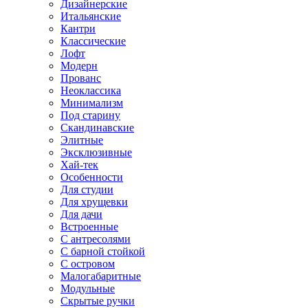
Дизайнерские
Итальянские
Кантри
Классические
Лофт
Модерн
Прованс
Неоклассика
Минимализм
Под старину
Скандинавские
Элитные
Эксклюзивные
Хай-тек
Особенности
Для студии
Для хрущевки
Для дачи
Встроенные
С антресолями
С барной стойкой
С островом
Малогабаритные
Модульные
Скрытые ручки