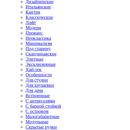
Дизайнерские
Итальянские
Кантри
Классические
Лофт
Модерн
Прованс
Неоклассика
Минимализм
Под старину
Скандинавские
Элитные
Эксклюзивные
Хай-тек
Особенности
Для студии
Для хрущевки
Для дачи
Встроенные
С антресолями
С барной стойкой
С островом
Малогабаритные
Модульные
Скрытые ручки