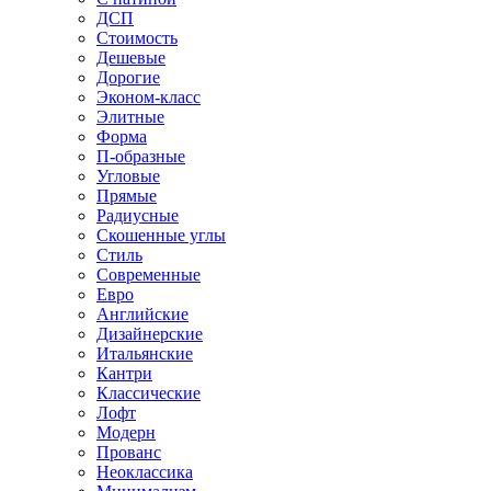
ДСП
Стоимость
Дешевые
Дорогие
Эконом-класс
Элитные
Форма
П-образные
Угловые
Прямые
Радиусные
Скошенные углы
Стиль
Современные
Евро
Английские
Дизайнерские
Итальянские
Кантри
Классические
Лофт
Модерн
Прованс
Неоклассика