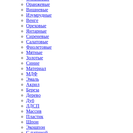
Оранжевые
Вишневые
Изумрудные
Венге
Ореховые
Янтарные
Сиреневые
Салатовые
Фиолетовые
Мятные
Золотые
Синие
Материал
МДФ
Эмаль
Акрил
Береза
Дерево
Дуб
ЛДСП
Массив
Пластик
Шпон
Экошпон
С патиной