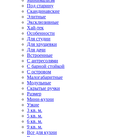
Минимализм
Под старину
Скандинавские
Элитные
Эксклюзивные
Хай-тек
Особенности
Для студии
Для хрущевки
Для дачи
Встроенные
С антресолями
С барной стойкой
С островом
Малогабаритные
Модульные
Скрытые ручки
Размер
Мини-кухни
Узкие
3 кв. м.
5 кв. м.
6 кв. м.
9 кв. м.
Все для кухни