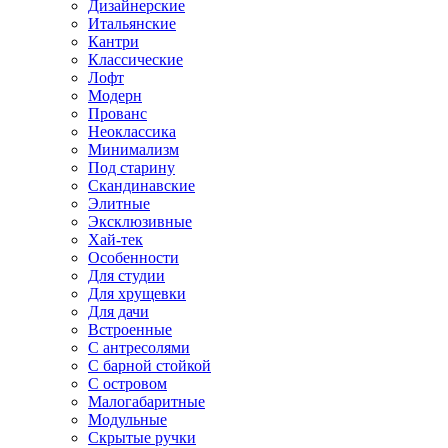
Дизайнерские
Итальянские
Кантри
Классические
Лофт
Модерн
Прованс
Неоклассика
Минимализм
Под старину
Скандинавские
Элитные
Эксклюзивные
Хай-тек
Особенности
Для студии
Для хрущевки
Для дачи
Встроенные
С антресолями
С барной стойкой
С островом
Малогабаритные
Модульные
Скрытые ручки