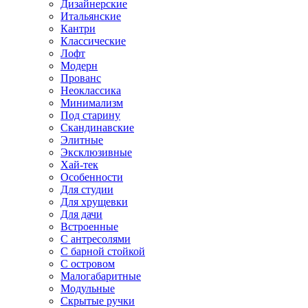
Дизайнерские
Итальянские
Кантри
Классические
Лофт
Модерн
Прованс
Неоклассика
Минимализм
Под старину
Скандинавские
Элитные
Эксклюзивные
Хай-тек
Особенности
Для студии
Для хрущевки
Для дачи
Встроенные
С антресолями
С барной стойкой
С островом
Малогабаритные
Модульные
Скрытые ручки