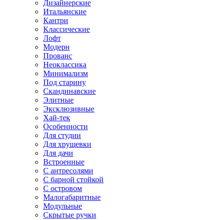
Дизайнерские
Итальянские
Кантри
Классические
Лофт
Модерн
Прованс
Неоклассика
Минимализм
Под старину
Скандинавские
Элитные
Эксклюзивные
Хай-тек
Особенности
Для студии
Для хрущевки
Для дачи
Встроенные
С антресолями
С барной стойкой
С островом
Малогабаритные
Модульные
Скрытые ручки