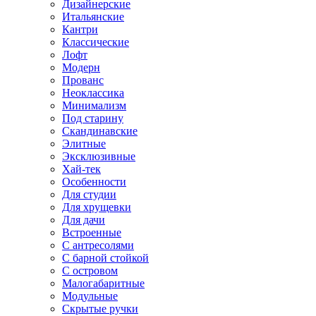
Дизайнерские
Итальянские
Кантри
Классические
Лофт
Модерн
Прованс
Неоклассика
Минимализм
Под старину
Скандинавские
Элитные
Эксклюзивные
Хай-тек
Особенности
Для студии
Для хрущевки
Для дачи
Встроенные
С антресолями
С барной стойкой
С островом
Малогабаритные
Модульные
Скрытые ручки