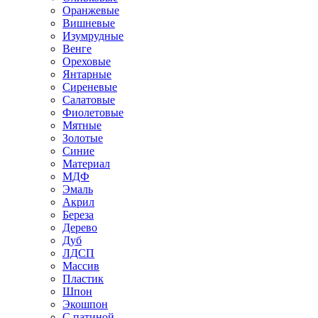
Оранжевые
Вишневые
Изумрудные
Венге
Ореховые
Янтарные
Сиреневые
Салатовые
Фиолетовые
Мятные
Золотые
Синие
Материал
МДФ
Эмаль
Акрил
Береза
Дерево
Дуб
ЛДСП
Массив
Пластик
Шпон
Экошпон
С патиной