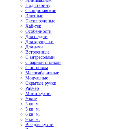
Минимализм
Под старину
Скандинавские
Элитные
Эксклюзивные
Хай-тек
Особенности
Для студии
Для хрущевки
Для дачи
Встроенные
С антресолями
С барной стойкой
С островом
Малогабаритные
Модульные
Скрытые ручки
Размер
Мини-кухни
Узкие
3 кв. м.
5 кв. м.
6 кв. м.
9 кв. м.
Все для кухни