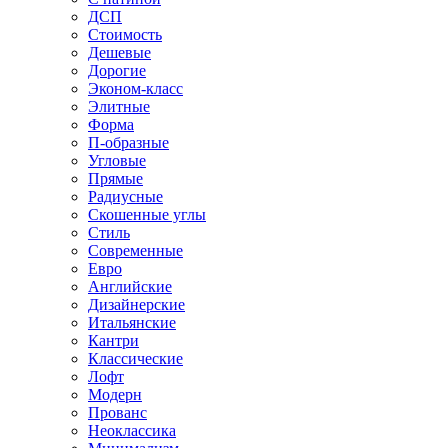
ДСП
Стоимость
Дешевые
Дорогие
Эконом-класс
Элитные
Форма
П-образные
Угловые
Прямые
Радиусные
Скошенные углы
Стиль
Современные
Евро
Английские
Дизайнерские
Итальянские
Кантри
Классические
Лофт
Модерн
Прованс
Неоклассика