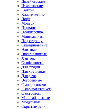
Дизайнерские
Итальянские
Кантри
Классические
Лофт
Модерн
Прованс
Неоклассика
Минимализм
Под старину
Скандинавские
Элитные
Эксклюзивные
Хай-тек
Особенности
Для студии
Для хрущевки
Для дачи
Встроенные
С антресолями
С барной стойкой
С островом
Малогабаритные
Модульные
Скрытые ручки