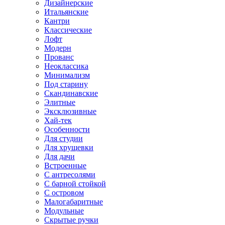
Дизайнерские
Итальянские
Кантри
Классические
Лофт
Модерн
Прованс
Неоклассика
Минимализм
Под старину
Скандинавские
Элитные
Эксклюзивные
Хай-тек
Особенности
Для студии
Для хрущевки
Для дачи
Встроенные
С антресолями
С барной стойкой
С островом
Малогабаритные
Модульные
Скрытые ручки