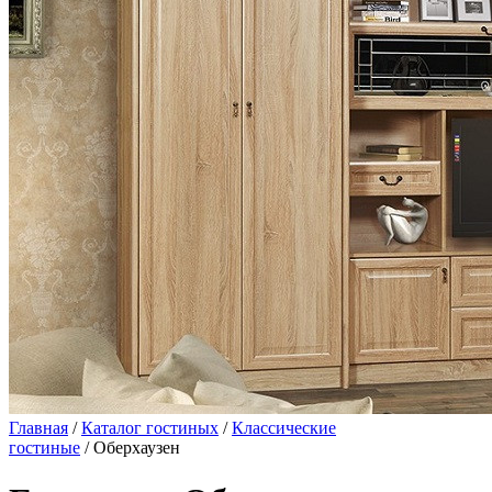
Главная
/
Каталог гостиных
/
Классические
гостиные
/ Оберхаузен