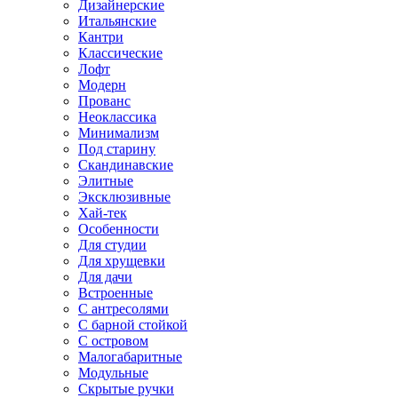
Дизайнерские
Итальянские
Кантри
Классические
Лофт
Модерн
Прованс
Неоклассика
Минимализм
Под старину
Скандинавские
Элитные
Эксклюзивные
Хай-тек
Особенности
Для студии
Для хрущевки
Для дачи
Встроенные
С антресолями
С барной стойкой
С островом
Малогабаритные
Модульные
Скрытые ручки