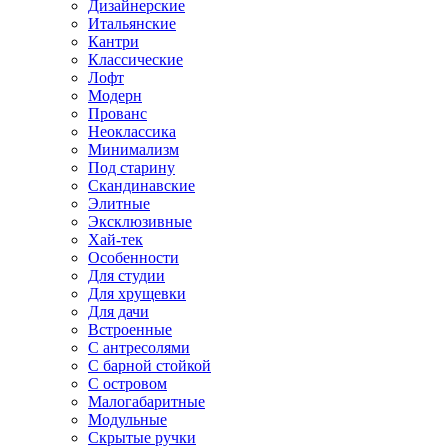
Дизайнерские
Итальянские
Кантри
Классические
Лофт
Модерн
Прованс
Неоклассика
Минимализм
Под старину
Скандинавские
Элитные
Эксклюзивные
Хай-тек
Особенности
Для студии
Для хрущевки
Для дачи
Встроенные
С антресолями
С барной стойкой
С островом
Малогабаритные
Модульные
Скрытые ручки