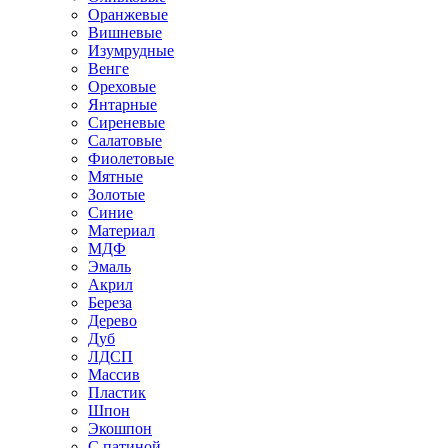
Оранжевые
Вишневые
Изумрудные
Венге
Ореховые
Янтарные
Сиреневые
Салатовые
Фиолетовые
Мятные
Золотые
Синие
Материал
МДФ
Эмаль
Акрил
Береза
Дерево
Дуб
ЛДСП
Массив
Пластик
Шпон
Экошпон
С патиной