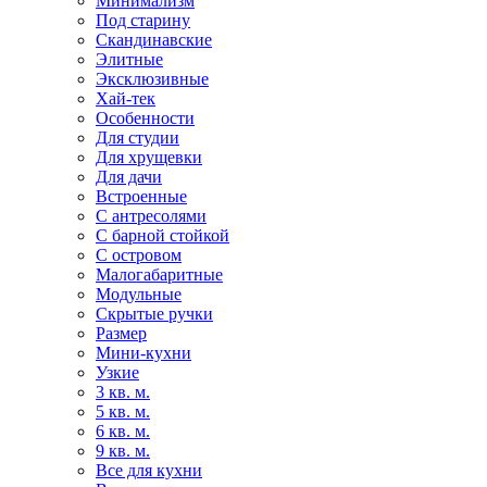
Минимализм
Под старину
Скандинавские
Элитные
Эксклюзивные
Хай-тек
Особенности
Для студии
Для хрущевки
Для дачи
Встроенные
С антресолями
С барной стойкой
С островом
Малогабаритные
Модульные
Скрытые ручки
Размер
Мини-кухни
Узкие
3 кв. м.
5 кв. м.
6 кв. м.
9 кв. м.
Все для кухни