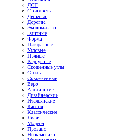
ДСП
Стоимость
Дешевые
Дорогие
Эконом-класс
Элитные
Форма
П-образные
Угловые
Прямые
Радиусные
Скошенные углы
Стиль
Современные
Евро
Английские
Дизайнерские
Итальянские
Кантри
Классические
Лофт
Модерн
Прованс
Неоклассика