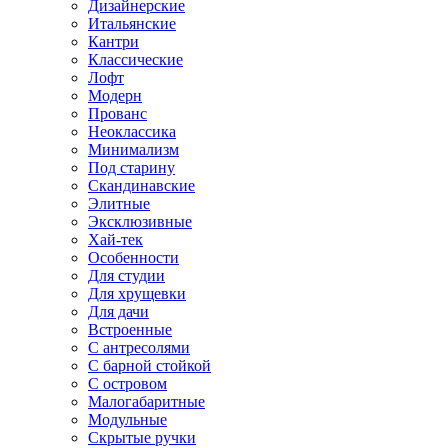
Дизайнерские
Итальянские
Кантри
Классические
Лофт
Модерн
Прованс
Неоклассика
Минимализм
Под старину
Скандинавские
Элитные
Эксклюзивные
Хай-тек
Особенности
Для студии
Для хрущевки
Для дачи
Встроенные
С антресолями
С барной стойкой
С островом
Малогабаритные
Модульные
Скрытые ручки