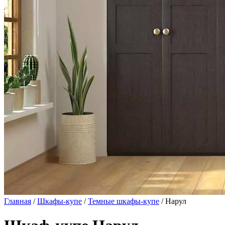
Главная
/
Шкафы-купе
/
Темные шкафы-купе
/ Нарул