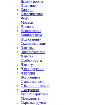
Дизайнерские
Итальянские
Кантри
Классические
Лофт
Модерн
Прованс
Неоклассика
Минимализм
Под старину
Скандинавские
Элитные
Эксклюзивные
Хай-тек
Особенности
Для студии
Для хрущевки
Для дачи
Встроенные
С антресолями
С барной стойкой
С островом
Малогабаритные
Модульные
Скрытые ручки