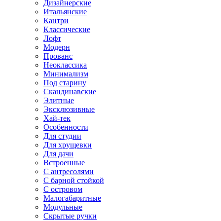
Дизайнерские
Итальянские
Кантри
Классические
Лофт
Модерн
Прованс
Неоклассика
Минимализм
Под старину
Скандинавские
Элитные
Эксклюзивные
Хай-тек
Особенности
Для студии
Для хрущевки
Для дачи
Встроенные
С антресолями
С барной стойкой
С островом
Малогабаритные
Модульные
Скрытые ручки