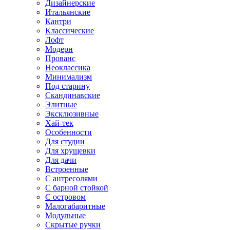
Дизайнерские
Итальянские
Кантри
Классические
Лофт
Модерн
Прованс
Неоклассика
Минимализм
Под старину
Скандинавские
Элитные
Эксклюзивные
Хай-тек
Особенности
Для студии
Для хрущевки
Для дачи
Встроенные
С антресолями
С барной стойкой
С островом
Малогабаритные
Модульные
Скрытые ручки