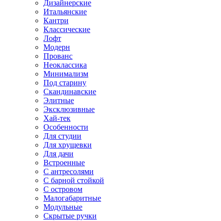
Дизайнерские
Итальянские
Кантри
Классические
Лофт
Модерн
Прованс
Неоклассика
Минимализм
Под старину
Скандинавские
Элитные
Эксклюзивные
Хай-тек
Особенности
Для студии
Для хрущевки
Для дачи
Встроенные
С антресолями
С барной стойкой
С островом
Малогабаритные
Модульные
Скрытые ручки