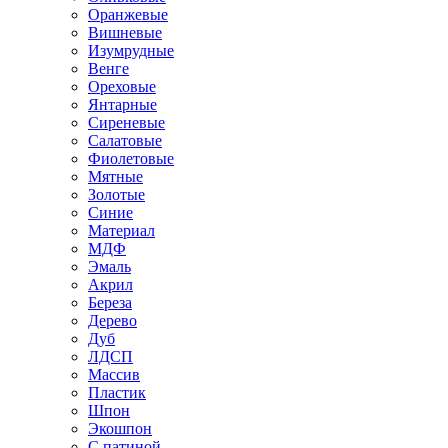
Оранжевые
Вишневые
Изумрудные
Венге
Ореховые
Янтарные
Сиреневые
Салатовые
Фиолетовые
Мятные
Золотые
Синие
Материал
МДФ
Эмаль
Акрил
Береза
Дерево
Дуб
ЛДСП
Массив
Пластик
Шпон
Экошпон
С патиной