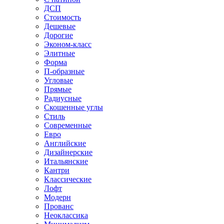
ДСП
Стоимость
Дешевые
Дорогие
Эконом-класс
Элитные
Форма
П-образные
Угловые
Прямые
Радиусные
Скошенные углы
Стиль
Современные
Евро
Английские
Дизайнерские
Итальянские
Кантри
Классические
Лофт
Модерн
Прованс
Неоклассика