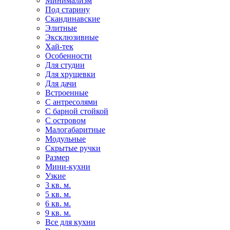
Минимализм
Под старину
Скандинавские
Элитные
Эксклюзивные
Хай-тек
Особенности
Для студии
Для хрущевки
Для дачи
Встроенные
С антресолями
С барной стойкой
С островом
Малогабаритные
Модульные
Скрытые ручки
Размер
Мини-кухни
Узкие
3 кв. м.
5 кв. м.
6 кв. м.
9 кв. м.
Все для кухни