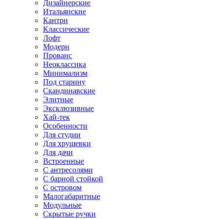
Дизайнерские
Итальянские
Кантри
Классические
Лофт
Модерн
Прованс
Неоклассика
Минимализм
Под старину
Скандинавские
Элитные
Эксклюзивные
Хай-тек
Особенности
Для студии
Для хрущевки
Для дачи
Встроенные
С антресолями
С барной стойкой
С островом
Малогабаритные
Модульные
Скрытые ручки