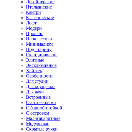
Дизайнерские
Итальянские
Кантри
Классические
Лофт
Модерн
Прованс
Неоклассика
Минимализм
Под старину
Скандинавские
Элитные
Эксклюзивные
Хай-тек
Особенности
Для студии
Для хрущевки
Для дачи
Встроенные
С антресолями
С барной стойкой
С островом
Малогабаритные
Модульные
Скрытые ручки