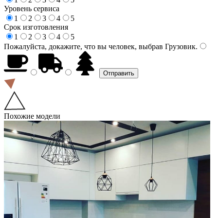
Уровень сервиса
1
2
3
4
5
Срок изготовления
1
2
3
4
5
Пожалуйста, докажите, что вы человек, выбрав
Грузовик
.
Похожие модели