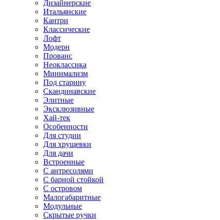
Дизайнерские
Итальянские
Кантри
Классические
Лофт
Модерн
Прованс
Неоклассика
Минимализм
Под старину
Скандинавские
Элитные
Эксклюзивные
Хай-тек
Особенности
Для студии
Для хрущевки
Для дачи
Встроенные
С антресолями
С барной стойкой
С островом
Малогабаритные
Модульные
Скрытые ручки