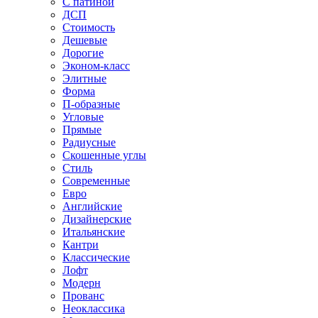
С патиной
ДСП
Стоимость
Дешевые
Дорогие
Эконом-класс
Элитные
Форма
П-образные
Угловые
Прямые
Радиусные
Скошенные углы
Стиль
Современные
Евро
Английские
Дизайнерские
Итальянские
Кантри
Классические
Лофт
Модерн
Прованс
Неоклассика