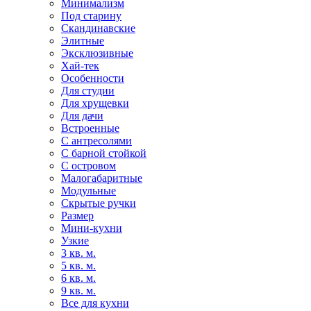
Минимализм
Под старину
Скандинавские
Элитные
Эксклюзивные
Хай-тек
Особенности
Для студии
Для хрущевки
Для дачи
Встроенные
С антресолями
С барной стойкой
С островом
Малогабаритные
Модульные
Скрытые ручки
Размер
Мини-кухни
Узкие
3 кв. м.
5 кв. м.
6 кв. м.
9 кв. м.
Все для кухни