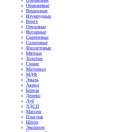
Оливковые
Оранжевые
Вишневые
Изумрудные
Венге
Ореховые
Янтарные
Сиреневые
Салатовые
Фиолетовые
Мятные
Золотые
Синие
Материал
МДФ
Эмаль
Акрил
Береза
Дерево
Дуб
ЛДСП
Массив
Пластик
Шпон
Экошпон