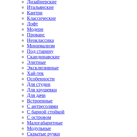
Дизайнерские
Итальянские
Кантри
Классические
Лофт
Модерн
Прованс
Неоклассика
Минимализм
Под старину
Скандинавские
Элитные
Эксклюзивные
Хай-тек
Особенности
Для студии
Для хрущевки
Для дачи
Встроенные
С антресолями
С барной стойкой
С островом
Малогабаритные
Модульные
Скрытые ручки