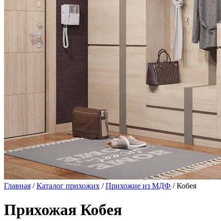
Главная
/
Каталог прихожих
/
Прихожие из МДФ
/ Кобея
Прихожая Кобея