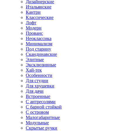
Дизайнерские
Итальянские
Кантри
Классические
Лофт
Модерн
Прованс
Неоклассика
Минимализм
Под старину
Скандинавские
Элитные
Эксклюзивные
Хай-тек
Особенности
Для студии
Для хрущевки
Для дачи
Встроенные
С антресолями
С барной стойкой
С островом
Малогабаритные
Модульные
Скрытые ручки