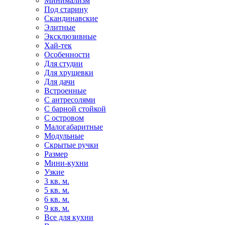
Минимализм
Под старину
Скандинавские
Элитные
Эксклюзивные
Хай-тек
Особенности
Для студии
Для хрущевки
Для дачи
Встроенные
С антресолями
С барной стойкой
С островом
Малогабаритные
Модульные
Скрытые ручки
Размер
Мини-кухни
Узкие
3 кв. м.
5 кв. м.
6 кв. м.
9 кв. м.
Все для кухни