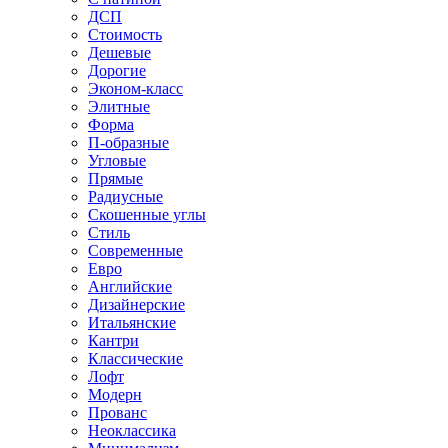
ДСП
Стоимость
Дешевые
Дорогие
Эконом-класс
Элитные
Форма
П-образные
Угловые
Прямые
Радиусные
Скошенные углы
Стиль
Современные
Евро
Английские
Дизайнерские
Итальянские
Кантри
Классические
Лофт
Модерн
Прованс
Неоклассика