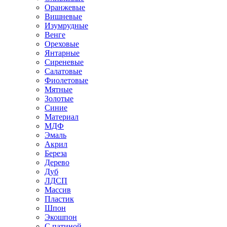
Оранжевые
Вишневые
Изумрудные
Венге
Ореховые
Янтарные
Сиреневые
Салатовые
Фиолетовые
Мятные
Золотые
Синие
Материал
МДФ
Эмаль
Акрил
Береза
Дерево
Дуб
ЛДСП
Массив
Пластик
Шпон
Экошпон
С патиной