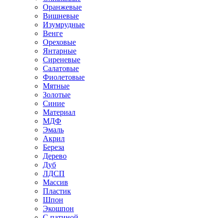
Оранжевые
Вишневые
Изумрудные
Венге
Ореховые
Янтарные
Сиреневые
Салатовые
Фиолетовые
Мятные
Золотые
Синие
Материал
МДФ
Эмаль
Акрил
Береза
Дерево
Дуб
ЛДСП
Массив
Пластик
Шпон
Экошпон
С патиной