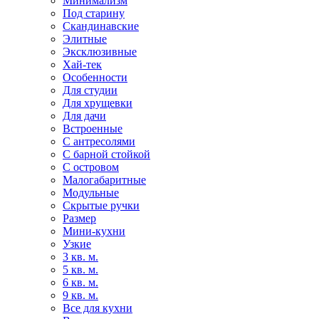
Минимализм
Под старину
Скандинавские
Элитные
Эксклюзивные
Хай-тек
Особенности
Для студии
Для хрущевки
Для дачи
Встроенные
С антресолями
С барной стойкой
С островом
Малогабаритные
Модульные
Скрытые ручки
Размер
Мини-кухни
Узкие
3 кв. м.
5 кв. м.
6 кв. м.
9 кв. м.
Все для кухни