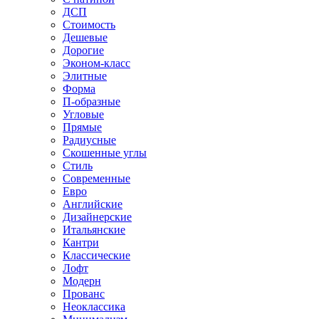
ДСП
Стоимость
Дешевые
Дорогие
Эконом-класс
Элитные
Форма
П-образные
Угловые
Прямые
Радиусные
Скошенные углы
Стиль
Современные
Евро
Английские
Дизайнерские
Итальянские
Кантри
Классические
Лофт
Модерн
Прованс
Неоклассика