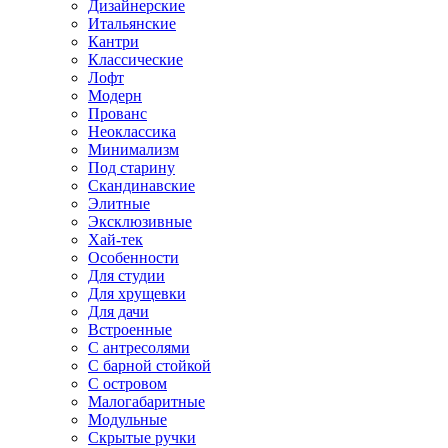
Дизайнерские
Итальянские
Кантри
Классические
Лофт
Модерн
Прованс
Неоклассика
Минимализм
Под старину
Скандинавские
Элитные
Эксклюзивные
Хай-тек
Особенности
Для студии
Для хрущевки
Для дачи
Встроенные
С антресолями
С барной стойкой
С островом
Малогабаритные
Модульные
Скрытые ручки