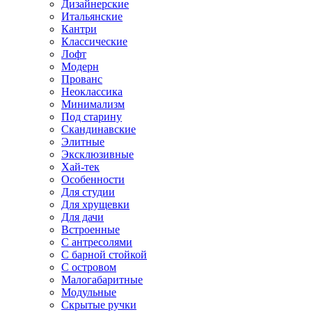
Дизайнерские
Итальянские
Кантри
Классические
Лофт
Модерн
Прованс
Неоклассика
Минимализм
Под старину
Скандинавские
Элитные
Эксклюзивные
Хай-тек
Особенности
Для студии
Для хрущевки
Для дачи
Встроенные
С антресолями
С барной стойкой
С островом
Малогабаритные
Модульные
Скрытые ручки