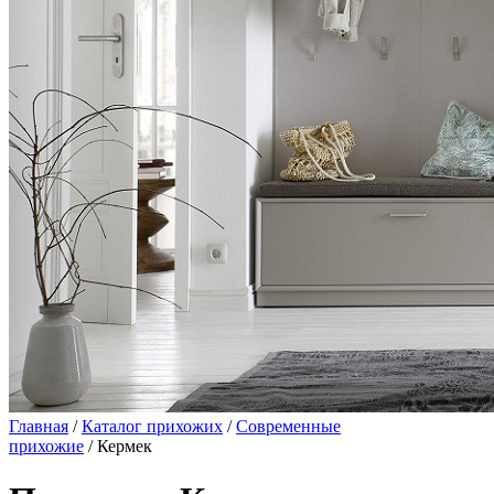
Главная
/
Каталог прихожих
/
Современные
прихожие
/ Кермек