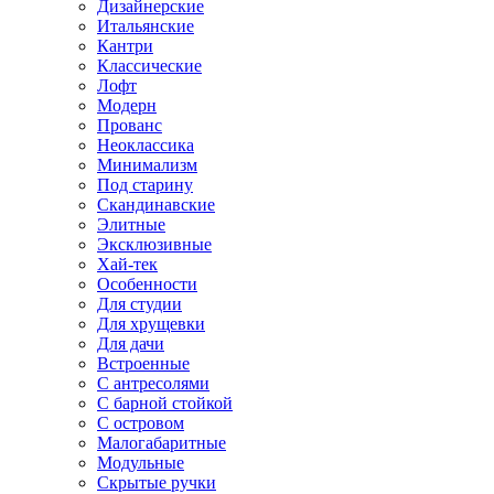
Дизайнерские
Итальянские
Кантри
Классические
Лофт
Модерн
Прованс
Неоклассика
Минимализм
Под старину
Скандинавские
Элитные
Эксклюзивные
Хай-тек
Особенности
Для студии
Для хрущевки
Для дачи
Встроенные
С антресолями
С барной стойкой
С островом
Малогабаритные
Модульные
Скрытые ручки