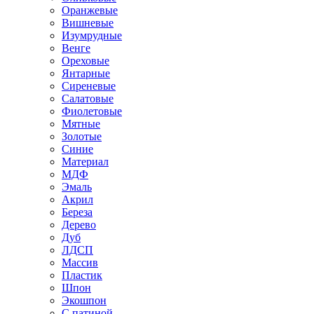
Оранжевые
Вишневые
Изумрудные
Венге
Ореховые
Янтарные
Сиреневые
Салатовые
Фиолетовые
Мятные
Золотые
Синие
Материал
МДФ
Эмаль
Акрил
Береза
Дерево
Дуб
ЛДСП
Массив
Пластик
Шпон
Экошпон
С патиной