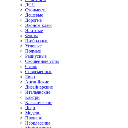
ДСП
Стоимость
Дешевые
Дорогие
Эконом-класс
Элитные
Форма
П-образные
Угловые
Прямые
Радиусные
Скошенные углы
Стиль
Современные
Евро
Английские
Дизайнерские
Итальянские
Кантри
Классические
Лофт
Модерн
Прованс
Неоклассика