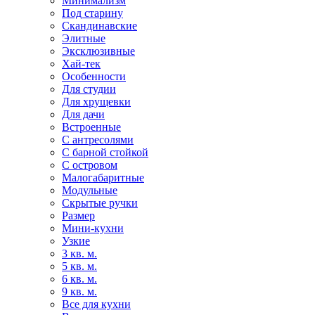
Минимализм
Под старину
Скандинавские
Элитные
Эксклюзивные
Хай-тек
Особенности
Для студии
Для хрущевки
Для дачи
Встроенные
С антресолями
С барной стойкой
С островом
Малогабаритные
Модульные
Скрытые ручки
Размер
Мини-кухни
Узкие
3 кв. м.
5 кв. м.
6 кв. м.
9 кв. м.
Все для кухни