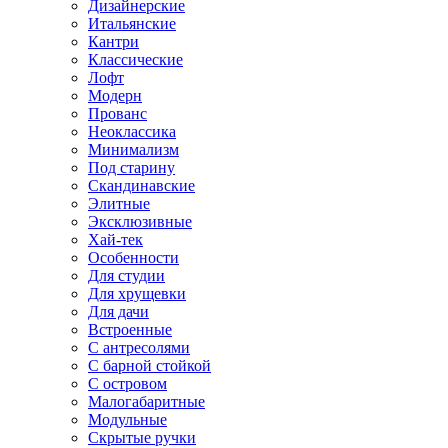
Дизайнерские
Итальянские
Кантри
Классические
Лофт
Модерн
Прованс
Неоклассика
Минимализм
Под старину
Скандинавские
Элитные
Эксклюзивные
Хай-тек
Особенности
Для студии
Для хрущевки
Для дачи
Встроенные
С антресолями
С барной стойкой
С островом
Малогабаритные
Модульные
Скрытые ручки