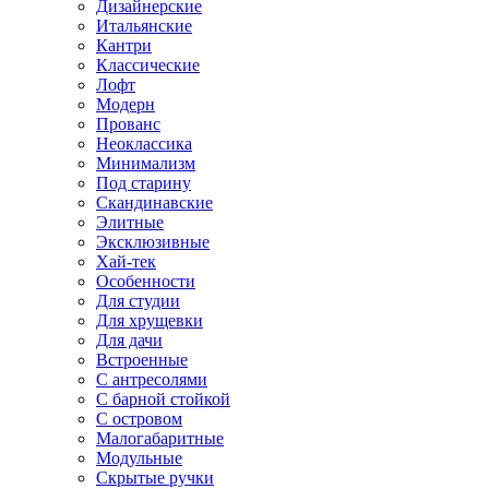
Дизайнерские
Итальянские
Кантри
Классические
Лофт
Модерн
Прованс
Неоклассика
Минимализм
Под старину
Скандинавские
Элитные
Эксклюзивные
Хай-тек
Особенности
Для студии
Для хрущевки
Для дачи
Встроенные
С антресолями
С барной стойкой
С островом
Малогабаритные
Модульные
Скрытые ручки