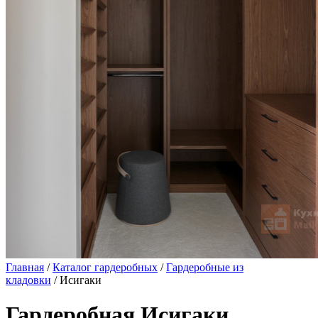
Главная
/
Каталог гардеробных
/
Гардеробные из
кладовки
/ Исигаки
Гардеробная Исигаки