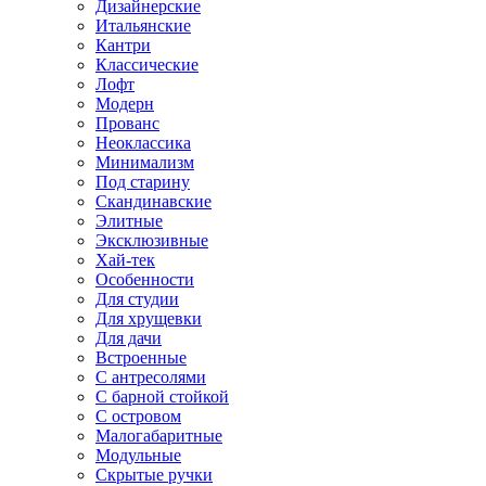
Дизайнерские
Итальянские
Кантри
Классические
Лофт
Модерн
Прованс
Неоклассика
Минимализм
Под старину
Скандинавские
Элитные
Эксклюзивные
Хай-тек
Особенности
Для студии
Для хрущевки
Для дачи
Встроенные
С антресолями
С барной стойкой
С островом
Малогабаритные
Модульные
Скрытые ручки