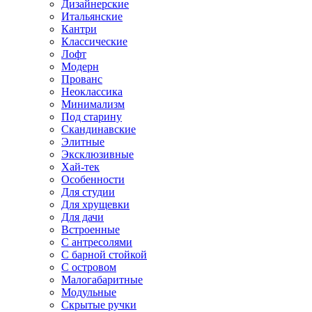
Дизайнерские
Итальянские
Кантри
Классические
Лофт
Модерн
Прованс
Неоклассика
Минимализм
Под старину
Скандинавские
Элитные
Эксклюзивные
Хай-тек
Особенности
Для студии
Для хрущевки
Для дачи
Встроенные
С антресолями
С барной стойкой
С островом
Малогабаритные
Модульные
Скрытые ручки