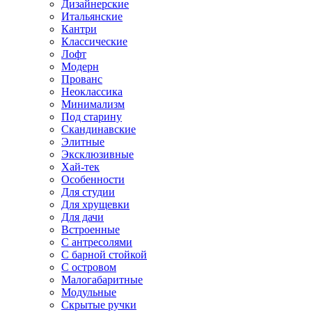
Дизайнерские
Итальянские
Кантри
Классические
Лофт
Модерн
Прованс
Неоклассика
Минимализм
Под старину
Скандинавские
Элитные
Эксклюзивные
Хай-тек
Особенности
Для студии
Для хрущевки
Для дачи
Встроенные
С антресолями
С барной стойкой
С островом
Малогабаритные
Модульные
Скрытые ручки