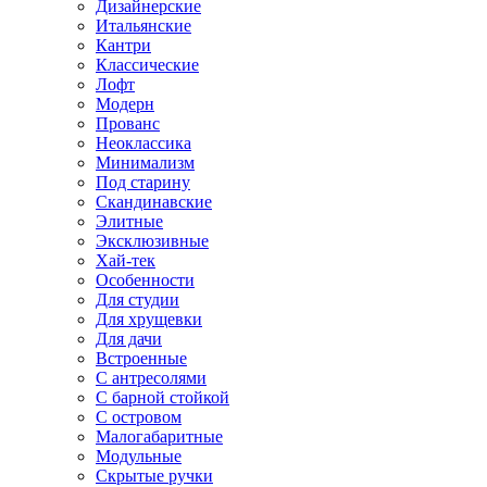
Дизайнерские
Итальянские
Кантри
Классические
Лофт
Модерн
Прованс
Неоклассика
Минимализм
Под старину
Скандинавские
Элитные
Эксклюзивные
Хай-тек
Особенности
Для студии
Для хрущевки
Для дачи
Встроенные
С антресолями
С барной стойкой
С островом
Малогабаритные
Модульные
Скрытые ручки