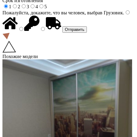
Срок изготовления
1
2
3
4
5
Пожалуйста, докажите, что вы человек, выбрав
Грузовик
.
Похожие модели