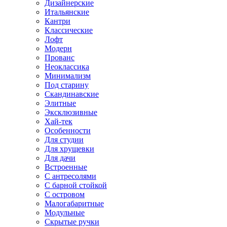
Дизайнерские
Итальянские
Кантри
Классические
Лофт
Модерн
Прованс
Неоклассика
Минимализм
Под старину
Скандинавские
Элитные
Эксклюзивные
Хай-тек
Особенности
Для студии
Для хрущевки
Для дачи
Встроенные
С антресолями
С барной стойкой
С островом
Малогабаритные
Модульные
Скрытые ручки