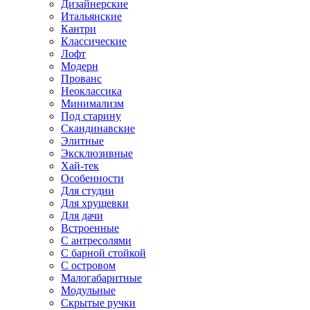
Дизайнерские
Итальянские
Кантри
Классические
Лофт
Модерн
Прованс
Неоклассика
Минимализм
Под старину
Скандинавские
Элитные
Эксклюзивные
Хай-тек
Особенности
Для студии
Для хрущевки
Для дачи
Встроенные
С антресолями
С барной стойкой
С островом
Малогабаритные
Модульные
Скрытые ручки