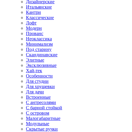
Дизайнерские
Итальянские
Кантри
Классические
Лофт
Модерн
Прованс
Неоклассика
Минимализм
Под старину
Скандинавские
Элитные
Эксклюзивные
Хай-тек
Особенности
Для студии
Для хрущевки
Для дачи
Встроенные
С антресолями
С барной стойкой
С островом
Малогабаритные
Модульные
Скрытые ручки