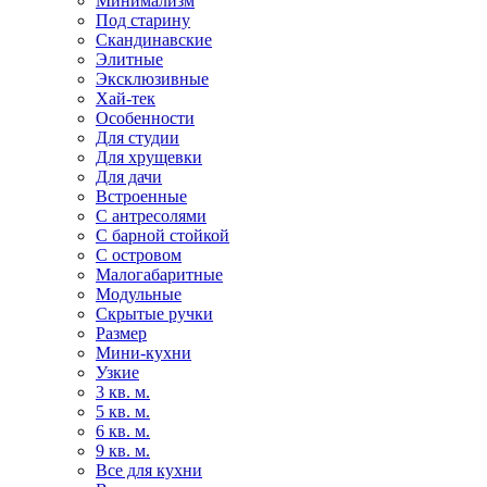
Минимализм
Под старину
Скандинавские
Элитные
Эксклюзивные
Хай-тек
Особенности
Для студии
Для хрущевки
Для дачи
Встроенные
С антресолями
С барной стойкой
С островом
Малогабаритные
Модульные
Скрытые ручки
Размер
Мини-кухни
Узкие
3 кв. м.
5 кв. м.
6 кв. м.
9 кв. м.
Все для кухни