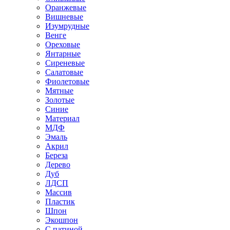
Оранжевые
Вишневые
Изумрудные
Венге
Ореховые
Янтарные
Сиреневые
Салатовые
Фиолетовые
Мятные
Золотые
Синие
Материал
МДФ
Эмаль
Акрил
Береза
Дерево
Дуб
ЛДСП
Массив
Пластик
Шпон
Экошпон
С патиной