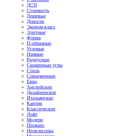
ДСП
Стоимость
Дешевые
Дорогие
Эконом-класс
Элитные
Форма
П-образные
Угловые
Прямые
Радиусные
Скошенные углы
Стиль
Современные
Евро
Английские
Дизайнерские
Итальянские
Кантри
Классические
Лофт
Модерн
Прованс
Неоклассика