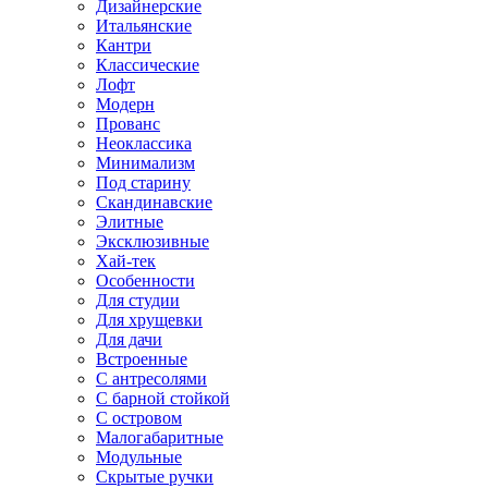
Дизайнерские
Итальянские
Кантри
Классические
Лофт
Модерн
Прованс
Неоклассика
Минимализм
Под старину
Скандинавские
Элитные
Эксклюзивные
Хай-тек
Особенности
Для студии
Для хрущевки
Для дачи
Встроенные
С антресолями
С барной стойкой
С островом
Малогабаритные
Модульные
Скрытые ручки